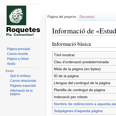
Pàgina del projecte
Discussió
Informació de «Estud
Dreceres ràpides:
navegació
,
cerca
Informació bàsica
Pàgina principal
Canvis recents
Títol mostrat
Pàgina a l'atzar
Clau d'ordenació predeterminada
Ajuda
Mida de la pàgina (en bytes)
Eines
ID de la pàgina
Què hi enllaça
Canvis relacionats
Llengua del contingut de la pàgina
Pàgines especials
Plantilla de contingut de pàgina
Informació de la
pàgina
Indexació per robots
Nombre de redireccions a aquesta pà
Subpàgines d'aquesta pàgina