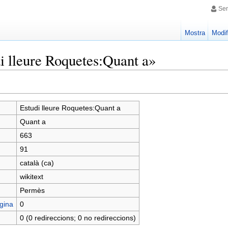
Sen
Mostra
Modif
i lleure Roquetes:Quant a»
Estudi lleure Roquetes:Quant a
Quant a
663
91
català (ca)
wikitext
Permès
gina
0
0 (0 redireccions; 0 no redireccions)