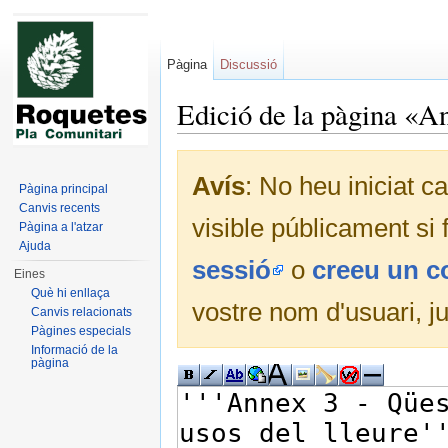
Pàgina
Discussió
Edició de la pàgina «A
Dreceres ràpides:
navegació
,
cerca
Avís
: No heu iniciat c
Pàgina principal
Canvis recents
visible públicament si
Pàgina a l'atzar
Ajuda
sessió
o
creeu un 
Eines
Què hi enllaça
vostre nom d'usuari, j
Canvis relacionats
Pàgines especials
Informació de la
pàgina