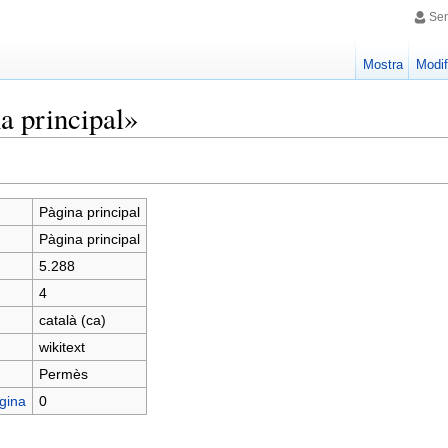
Sen
Mostra
Modif
a principal»
Pàgina principal
Pàgina principal
5.288
4
català (ca)
wikitext
Permès
gina
0